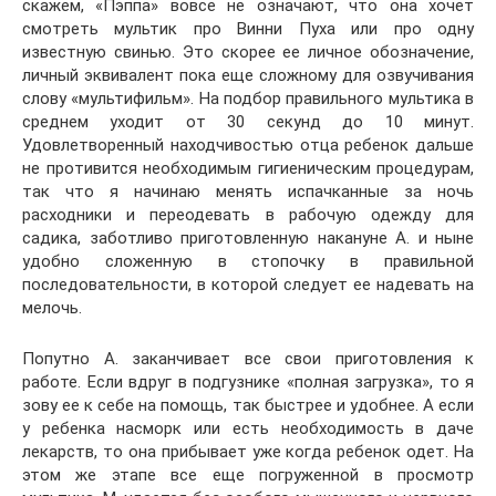
скажем, «Пэппа» вовсе не означают, что она хочет
смотреть мультик про Винни Пуха или про одну
известную свинью. Это скорее ее личное обозначение,
личный эквивалент пока еще сложному для озвучивания
слову «мультифильм». На подбор правильного мультика в
среднем уходит от 30 секунд до 10 минут.
Удовлетворенный находчивостью отца ребенок дальше
не противится необходимым гигиеническим процедурам,
так что я начинаю менять испачканные за ночь
расходники и переодевать в рабочую одежду для
садика, заботливо приготовленную накануне А. и ныне
удобно сложенную в стопочку в правильной
последовательности, в которой следует ее надевать на
мелочь.
Попутно А. заканчивает все свои приготовления к
работе. Если вдруг в подгузнике «полная загрузка», то я
зову ее к себе на помощь, так быстрее и удобнее. А если
у ребенка насморк или есть необходимость в даче
лекарств, то она прибывает уже когда ребенок одет. На
этом же этапе все еще погруженной в просмотр