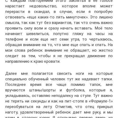
С каждым повторением этого заклятья в ее голосе
нарастает недовольство, которое вполне может
перерасти в скандал, в случае, если я попробую
отвоевать «еще каких-то пять минуточек». Это лишено
смысла, так как тут без вариантов, так что очень важно
проявить силу воли и сразу начать вставать. Моё тело
начинает шевелиться, попутно гляжу на часы на
телефоне и если еще нет семи утра, то чертыхаюсь,
обращая внимание на то, что мне еще спать и спать. На
мои слова ребенок внимание не обращает, но жестко
следит за тем, чтобы я не прекращал движение по
направлению к краю кровати.
Далее мне полагается свесить ноги на которые
специально обученный человек тут же надевает тапки.
Последнее время все чаще помимо тапок, мне
вручаются штаны/шорты и футболка, которые я,
укладываясь, оставляю неподалеку на стуле. Тут важно
не терять ни секунды и как на пит-стопе в «Формуле-1»
переобуваться на лету. Отметив, что отец прикрыл
наготу, удовлетворенный ребенок дает мне руку, и мы
идем в сторону кухни. Я открываю первую дверь из