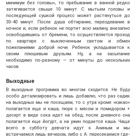
минимум без головы», то пребывание в ванной редко
затягивается свыше 10 минут. С мытьем головы и
последующей сушкой процесс может растянуться до
30-40 минут. После душа обтирание, переодевание в
ночное и, если ребенок не портит всю малину, внезапно
освободившись от бремени, то осуществляется проход
по квартире с выключенным светом и обмен
пожеланиями доброй ночи. Ребенок укладывается к
своим плюшевым друзьям. Ну, а на засыпание
необходимо по-разному — от минуты до нескольких
часов.
Выходные
В выходные программа во многом сходится. Не буду
особо детализировать и лишь добавлю, что раз садик
на выходных мы не посещаем, то с утра кроме «какао»
полагается еще и каша, пюре с мясом и помидором +
десерт в виде сока идет на обед, после дневного сна
полагается еще йогурт, а на ужин подается каша. Чаще
всего в субботу девчата идут к Аниным и мы
встречаемся лишь вечером, либо с А. пересекаемся где-