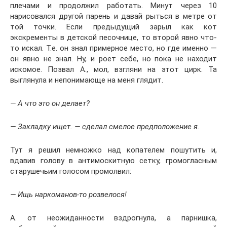
плечами и продолжил работать. Минут через 10
нарисовался другой парень и давай рыться в метре от
той точки. Если предыдущий зарыл как кот
экскременты в детской песочнице, то второй явно что-
то искал. Т.е. он знал примерное место, но где именно —
он явно не знал. Ну, и роет себе, но пока не находит
искомое. Позвал А., мол, взгляни на этот цирк. Та
выглянула и непонимающе на меня глядит.
— А что это он делает?
— Закладку ищет. — сделал смелое предположение я.
Тут я решил немножко над копателем пошутить и,
вдавив голову в антимоскитную сетку, громогласным
старушечьим голосом промолвил:
— Ищь наркоманов-то розвелося!
А. от неожиданности вздрогнула, а парнишка,