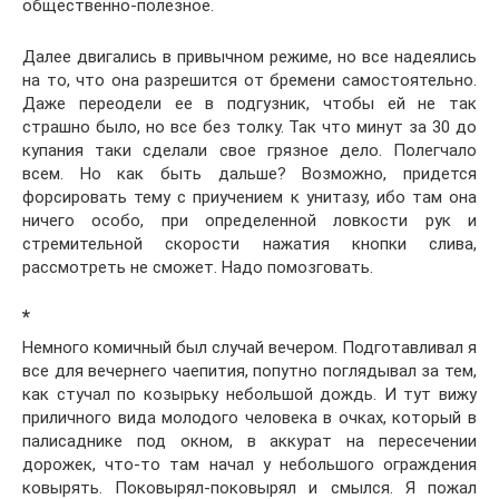
общественно-полезное.
Далее двигались в привычном режиме, но все надеялись
на то, что она разрешится от бремени самостоятельно.
Даже переодели ее в подгузник, чтобы ей не так
страшно было, но все без толку. Так что минут за 30 до
купания таки сделали свое грязное дело. Полегчало
всем. Но как быть дальше? Возможно, придется
форсировать тему с приучением к унитазу, ибо там она
ничего особо, при определенной ловкости рук и
стремительной скорости нажатия кнопки слива,
рассмотреть не сможет. Надо помозговать.
*
Немного комичный был случай вечером. Подготавливал я
все для вечернего чаепития, попутно поглядывал за тем,
как стучал по козырьку небольшой дождь. И тут вижу
приличного вида молодого человека в очках, который в
палисаднике под окном, в аккурат на пересечении
дорожек, что-то там начал у небольшого ограждения
ковырять. Поковырял-поковырял и смылся. Я пожал