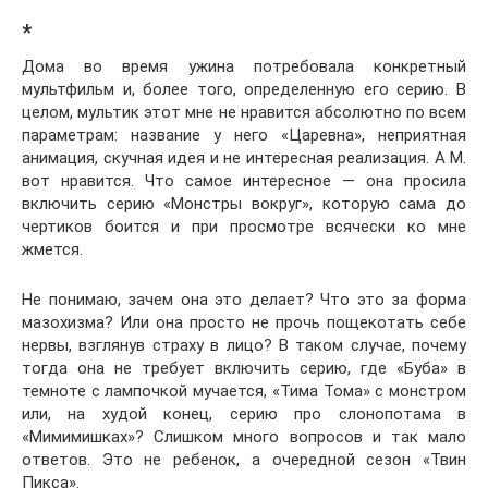
*
Дома во время ужина потребовала конкретный
мультфильм и, более того, определенную его серию. В
целом, мультик этот мне не нравится абсолютно по всем
параметрам: название у него «Царевна», неприятная
анимация, скучная идея и не интересная реализация. А М.
вот нравится. Что самое интересное — она просила
включить серию «Монстры вокруг», которую сама до
чертиков боится и при просмотре всячески ко мне
жмется.
Не понимаю, зачем она это делает? Что это за форма
мазохизма? Или она просто не прочь пощекотать себе
нервы, взглянув страху в лицо? В таком случае, почему
тогда она не требует включить серию, где «Буба» в
темноте с лампочкой мучается, «Тима Тома» с монстром
или, на худой конец, серию про слонопотама в
«Мимимишках»? Слишком много вопросов и так мало
ответов. Это не ребенок, а очередной сезон «Твин
Пикса».