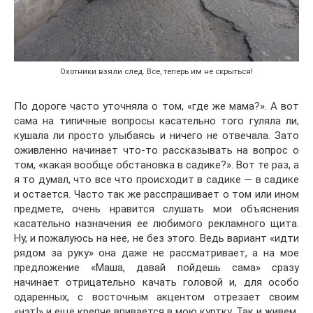
Охотники взяли след. Все, теперь им не скрыться!
По дороге часто уточняла о том, «где же мама?». А вот
сама на типичные вопросы касательно того гуляла ли,
кушала ли просто улыбаясь и ничего не отвечала. Зато
оживленно начинает что-то рассказывать на вопрос о
том, «какая вообще обстановка в садике?». Вот те раз, а
я то думал, что все что происходит в садике — в садике
и остается. Часто так же расспрашивает о том или ином
предмете, очень нравится слушать мои объяснения
касательно назначения ее любимого рекламного щита.
Ну, и пожалуюсь на нее, не без этого. Ведь вариант «идти
рядом за руку» она даже не рассматривает, а на мое
предложение «Маша, давай пойдешь сама» сразу
начинает отрицательно качать головой и, для особо
одаренных, с восточным акцентом отрезает своим
«нэт!» и еще крепче впивается в мою куртку. Так и живем.