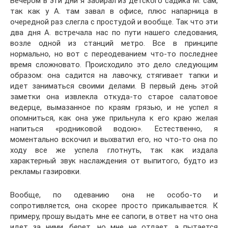
Вечером в эти дни я забирал из детского садика М. сам,
так как у А. там завал в офисе, плюс напарница в
очередной раз слегла с простудой и вообще. Так что эти
два дня А. встречала нас по пути нашего следования,
возле одной из станций метро. Все в принципе
нормально, но вот с переодеванием что-то последнее
время сложновато. Происходило это дело следующим
образом: она садится на лавочку, стягивает тапки и
идет заниматься своими делами. В первый день этой
заметки она извлекла откуда-то старое салатовое
ведерце, вымазанное по краям грязью, и не успел я
опомниться, как она уже прильнула к его краю желая
напиться «родниковой водою». Естественно, я
моментально вскочил и выхватил его, но что-то она по
ходу все же успела глотнуть, так как издала
характерный звук наслаждения от выпитого, будто из
рекламы газировки.
Вообще, по одеванию она не особо-то и
сопротивляется, она скорее просто прикалывается. К
примеру, прошу выдать мне ее сапоги, в ответ на что она
идет за ними, берет, но мне не отдает, а пытается