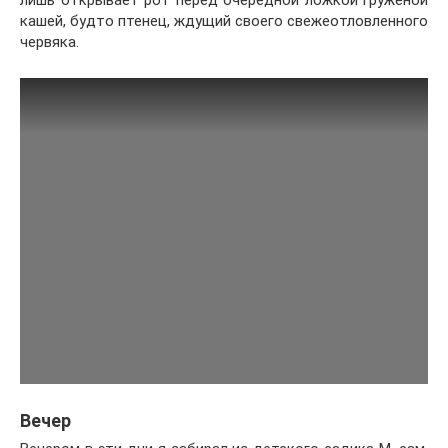
лишь открывает рот перед очередной ложкой груженой
кашей, будто птенец, ждущий своего свежеотловленного
червяка.
Вечер