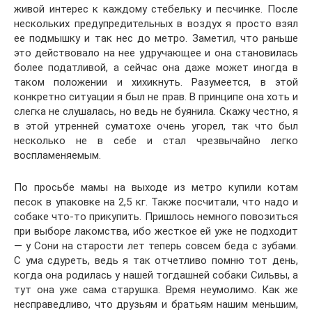
живой интерес к каждому стебельку и песчинке. После
нескольких предупредительных в воздух я просто взял
ее подмышку и так нес до метро. Заметил, что раньше
это действовало на нее удручающее и она становилась
более податливой, а сейчас она даже может иногда в
таком положении и хихикнуть. Разумеется, в этой
конкретно ситуации я был не прав. В принципе она хоть и
слегка не слушалась, но ведь не буянила. Скажу честно, я
в этой утренней суматохе очень угорел, так что был
несколько не в себе и стал чрезвычайно легко
воспламеняемым.
По просьбе мамы на выходе из метро купили котам
песок в упаковке на 2,5 кг. Также посчитали, что надо и
собаке что-то прикупить. Пришлось немного повозиться
при выборе лакомства, ибо жесткое ей уже не подходит
— у Сони на старости лет теперь совсем беда с зубами.
С ума сдуреть, ведь я так отчетливо помню тот день,
когда она родилась у нашей тогдашней собаки Сильвы, а
тут она уже сама старушка. Время неумолимо. Как же
несправедливо, что друзьям и братьям нашим меньшим,