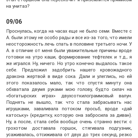
на унитаз?
09/06
Проснулась, когда на часах еще не было семи. Вместе с
А. были этому не особо рады и все из-за того, что имели
неосторожность лечь спать в половине третьего ночи. У
А. в отличие от меня были уважительные причины вроде
готовки на утро каши, формирование тефтелек и т.д., я
же игрался. Ну, ничего. Но утро конечно выдалось такое
себе. Предложил задобрить нашего кровожадного
дракона жертвой в виде сока. Дали и улеглись, но ей
этого показалось мало, так что спустя минуту она
обхватала двумя руками мою голову, будто силач на
«богатырских играх» двухсоткилограммовый валун.
Поднять не вышло, так что стала забрасывать нас
игрушками, заваливала потоком просьб, вроде «дай
катоську» (кредитку, которую она забросила за диван).
Ну, а после, стала себя вообще очень странно вести: с
грохотом доставала горшок, стягивала подгузник,
усаживалась, отсиживала от двух до трех секунд, резко