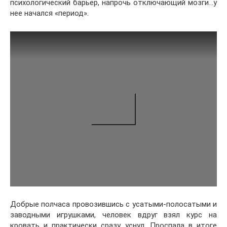
психологический барьер, напрочь отключающий мозги…у
нее начался «период».
Добрые полчаса провозившись с усатыми-полосатыми и
заводными игрушками, человек вдруг взял курс на
кровать и практически сразу уснул. Проспала в итоге