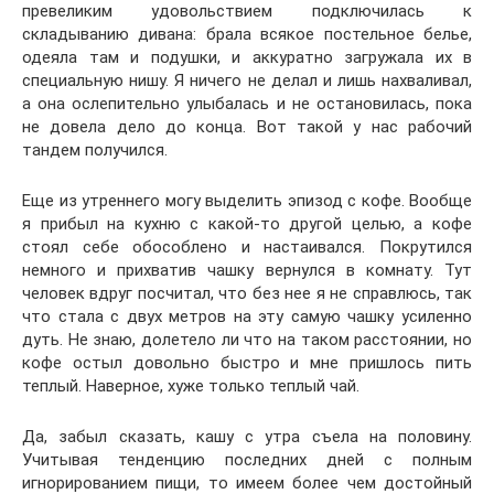
превеликим удовольствием подключилась к
складыванию дивана: брала всякое постельное белье,
одеяла там и подушки, и аккуратно загружала их в
специальную нишу. Я ничего не делал и лишь нахваливал,
а она ослепительно улыбалась и не остановилась, пока
не довела дело до конца. Вот такой у нас рабочий
тандем получился.
Еще из утреннего могу выделить эпизод с кофе. Вообще
я прибыл на кухню с какой-то другой целью, а кофе
стоял себе обособлено и настаивался. Покрутился
немного и прихватив чашку вернулся в комнату. Тут
человек вдруг посчитал, что без нее я не справлюсь, так
что стала с двух метров на эту самую чашку усиленно
дуть. Не знаю, долетело ли что на таком расстоянии, но
кофе остыл довольно быстро и мне пришлось пить
теплый. Наверное, хуже только теплый чай.
Да, забыл сказать, кашу с утра съела на половину.
Учитывая тенденцию последних дней с полным
игнорированием пищи, то имеем более чем достойный