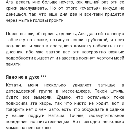
Ага, делать мне больше нечего, как лишний раз эти ее
крики выслушивать. Но от этого «счастья» никуда не
денешься, так что еще дня два и все-таки придется
через мытьё головы пройти.
После вышли, обтерлись, оделись, Аня дала ей толченую
таблетку на ложке, потянула сопли трубочкой, я всех
поцеловал и ушел в соседнюю комнату набирать этот
дневник, ибо уже завтра все эти невероятно важные
подробности выцветут и навсегда покинут чертоги моей
памяти.
Явно не в духе ***
Кстати, меня несколько удивляет затишье в
детсадовской группе в мессенджере. Такой штиль,
будто все вымерли. Думаю, что остальных тоже
подкосила эта хворь, так что никто не ходит, вот и
говорить нет о чем. Зато, есть что обсуждать в садике
у нашей подруги Наташи. Точнее, «возмутительное
поведение воспитательницы». Вот сегодня несколько
мамаш на нее наехало: