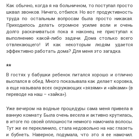
Как обычно, когда я на больничном, то поступал просто
шквал звонков. Ничего, отбился. Но вот продуктивность
труда по остальным вопросам была просто никакая.
Приходилось делать огромное усилие воли и очень
долго раскачиваться пока я наконец не приступал к
выполнению какой-либо задачи. Дома столько всего
отвлекающего! И как некоторым людям удается
эффективно работать дома? Для меня это загадка.
**
В гостях у бабушки ребенок питался хорошо и отлично
выспался в обед. Много показывала как делает коровка,
а еще называла всех окружающих «зязями» и «айками» (в
переводе на наш – «зайка»).
Уже вечером на водные процедуры сама меня привела в
ванную комнату. Была очень весела и активно крутилась,
в итоге по своей оплошности немного намочила волосы.
Тут же ее переклинило, стала недовольно на нас глазеть
и бубнеть. Наверное, подумала, что это я ее намочил.