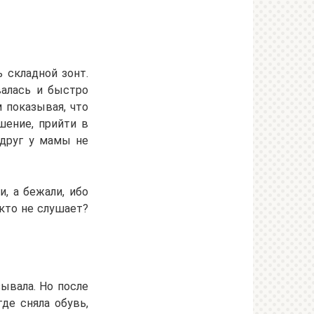
ь складной зонт.
валась и быстро
 показывая, что
шение, прийти в
вдруг у мамы не
, а бежали, ибо
кто не слушает?
зывала. Но после
де сняла обувь,