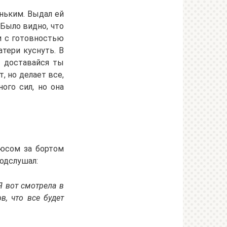
ньким. Выдал ей
Было видно, что
 и с готовностью
тери куснуть. В
е доставайся ты
, но делает все,
ого сил, но она
люсом за бортом
одслушал:
Я вот смотрела в
, что все будет