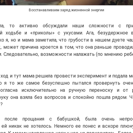
Восстанавливаем заряд жизненной энергии
ла, то активно обсуждали наши сложности с пр
й ходьбе и «приколы» с укусами. Ага, безудержное 
ко я, но и мама заметила, что грубости в нашем дуете ч
, может причина кроется в том, что она раньше проводи
. Следовательно, возможности налажать (по мнению ребе
ход и тут мама решила провести эксперимент и подала ма
о я то же самое безуспешно пытался провернуть очен
огласна исключительно на ручную переноску и от р
уку она взяла без вопросов и спокойно пошла рядом. 
о?
, после прощания с бабушкой, была очень непро
 ей никак не хотелось. Немного ее понес и вскоре плюну