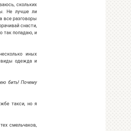
ваюсь, скольких
ы. Не лучше ли
на все разговоры
орачивай снасти,
о так попадаю, и
несколько иных
 виды одежда и
мею бить! Почему
жбе такси, но я
тех смельчаков,