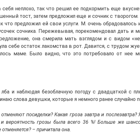
а себя неплохо, так что решил ее подкормить еще вкусне
шенный тост, затем предложил еще и сочник с творогом. 
ак что предложил ей свои услуги. М. очень обрадовалось
усочек сочника. Пережевывая, порекомендовал дать и ма
редложение, она смерила мать взглядом и с видом «н
ула себе остаток лакомства в рот. Давится, с трудом жует
лось маме. Было видно, что это потребовало от нее мн
 лба и наблюдая безоблачную погоду с двадцаткой с п
инаю слова девушки, которые я немного ранее случайно п
 отменяют посиделки? Какая гроза завтра и послезавтра? 
 и вероятность грозы была всего 36 %! Больше же шансов
 отменяется? – причитала она.