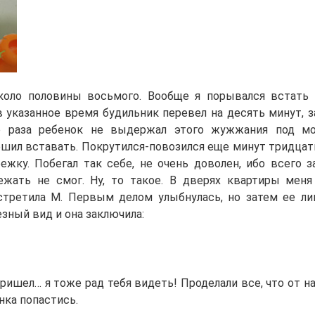
коло половины восьмого. Вообще я порывался встать
 указанное время будильник перевел на десять минут, з
о раза ребенок не выдержал этого жужжания под м
ешил вставать. Покрутился-повозился еще минут тридцать
ежку. Побегал так себе, не очень доволен, ибо всего з
жать не смог. Ну, то такое. В дверях квартиры мен
третила М. Первым делом улыбнулась, но затем ее л
зный вид и она заключила:
ришел… я тоже рад тебя видеть! Проделали все, что от н
нка попастись.