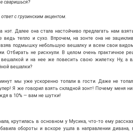
не сваришься?
 ответ с грузинским акцентом.
да нэт. Далее она стала настойчиво предлагать нам взят
е ведь тепло и сухо. Впрочем, на зонте она не зацикли
 взяв подмышку небольшую вешалку и всем свои видом
ми. Отбирать не рискнули. В целом очень практичное ре
 вешалкой и на нее же повесить свою жилетку. Ну, а 
йной вешалки?
минут мы уже ускоренно топали в гости. Даже не топали
упер! Я же говорил взять складной зонт! Почему меня ни
ждя в 10% — вам не шутки!
ала, крутилась в основном у Мусика, что-то ему расска
сбавила обороты и вскоре ушла в направлении дивана, г