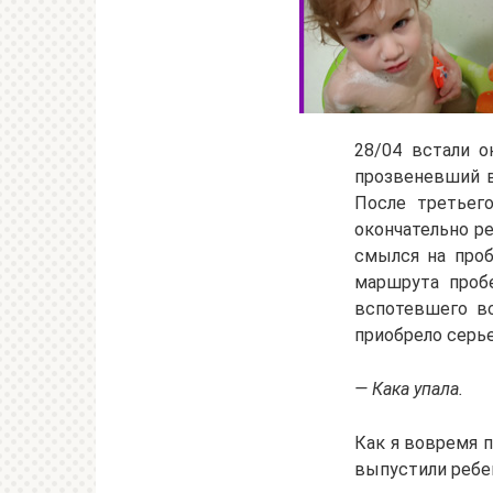
28/04 встали о
прозвеневший в
После третьег
окончательно р
смылся на проб
маршрута пробе
вспотевшего вс
приобрело серье
— Кака упала.
Как я вовремя п
выпустили ребе