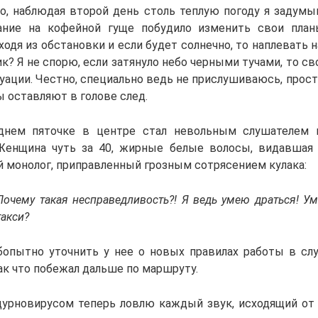
о, наблюдая второй день столь теплую погоду я задумы
ание на кофейной гуще побудило изменить свои план
одя из обстановки и если будет солнечно, то наплевать 
ик? Я не спорю, если затянуло небо черными тучами, то св
туации. Честно, специально ведь не прислушиваюсь, прост
 оставляют в голове след.
днем пяточке в центре стал невольным слушателем 
Женщина чуть за 40, жирные белые волосы, видавшая
 монолог, приправленный грозным сотрясением кулака:
Почему такая несправедливость?! Я ведь умею драться! У
такси?
опытно уточнить у нее о новых правилах работы в слу
ак что побежал дальше по маршруту.
 дурновирусом теперь ловлю каждый звук, исходящий от 