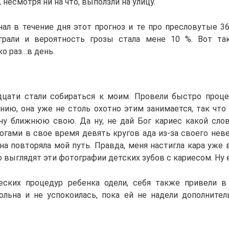
, несмотря ни на что, выползли на улицу.
ал в течение дня этот прогноз и те про пресловутые 36
грали и вероятность грозы стала мене 10 %. Вот так
о раз…в день.
цати стали собираться к моим. Провели быстро проц
ению, она уже не столь охотно этим занимается, так что
у ближнюю свою. Да ну, не дай Бог кариес какой слов
огами в свое время девять кругов ада из-за своего нев
на повторяла мой путь. Правда, меня настигла кара уже 
 выглядят эти фотографии детских зубов с кариесом. Ну 
еских процедур ребенка одели, себя также привели в
ольна и не успокоилась, пока ей не надели дополните