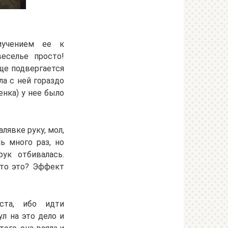
иучением ее к
веселье просто!
аще подвергается
ла с ней гораздо
нка) у нее было
лявке руку, мол,
ь много раз, но
ук отбивалась.
Что это? Эффект
ста, ибо идти
л на это дело и