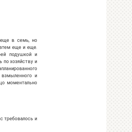
 еще в семь, но
атем еще и еще.
оей подушкой и
 по хозяйству и
апланированного
я взмыленного и
ицо моментально
ас требовалось и