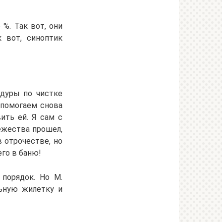
 %. Так вот, они
 вот, синоптик
едуры по чистке
 помогаем снова
ить ей. Я сам с
ежества прошел,
в отрочестве, но
его в баню!
 порядок. Но М.
льную жилетку и