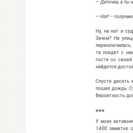
— Деточка, а ты 
— Нэт! – получаю
Ну, на нэт и су
Зачем? На улиц
переключилась,
та поедет с на
гости со своей
найдется досто
Спустя десять 
пошел дождь. С
Вероятность до
***
У моих активнич
14:00 заметно 