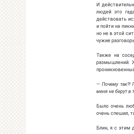
И действительн
людей это гад
действовать исх
и пойти на пикн
но не в этой си
чужие разговоры
Также на сосе
размышлений. 
проникновенный
— Почему так?! 
меня не берут в 
Было очень люб
очень спешил, т
Блин, я с этим