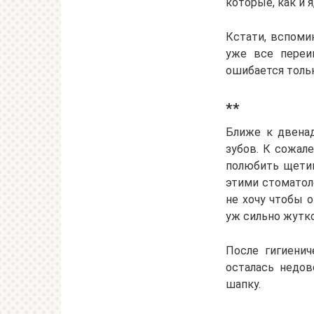
которые, как и я
Кстати, вспомин
уже все переи
ошибается тольк
**
Ближе к двенад
зубов. К сожал
полюбить щетин
этими стоматол
не хочу чтобы о
уж сильно жутко
После гигиенич
осталась недов
шапку.