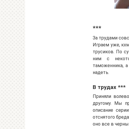
***
За трудами совс
Играем уже, кхм
трусиков. По с
ним с некото
таможенника, а
надеть.
В трудах ***
Приняли волево
другому. Мы п
описание сери
отснятого бреда
оно все в черны