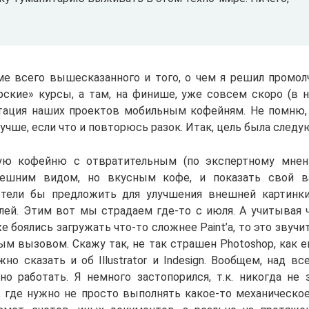
ме всего вышесказанного и того, о чем я решил промолч
рские» курсы, а там, на финише, уже совсем скоро (в на
тация наших проектов мобильным кофейням. Не помню, 
 лучше, если что и повторюсь разок. Итак, цель была следу
ую кофейню с отвратительным (по экспертному мне
нешним видом, но вкусным кофе, и показать свой ва
тели бы предложить для улучшения внешней картинки
лей. Этим вот мы страдаем где-то с июля. А учитывая 
 боялись загружать что-то сложнее Paint’a, то это звучи
м вызовом. Скажу так, не так страшен Photoshop, как е
о сказать и об Illustrator и Indesign. Вообщем, над в
но работать. Я немного застопорился, т.к. никогда не 
, где нужно не просто выполнять какое-то механическое