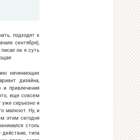
ать, подходят к
чале сентября),
писал ли я суть
ющая:
нию начинающих
риант дизайна,
 и привлечения
что, еще совсем
т уже серьезно и
го малюют. Ну, и
сем этим сегодня
занимался столь
 действие, типа