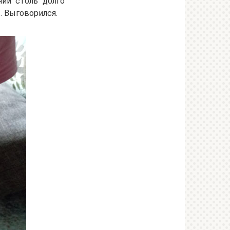
нии столь долго
. Выговорился.