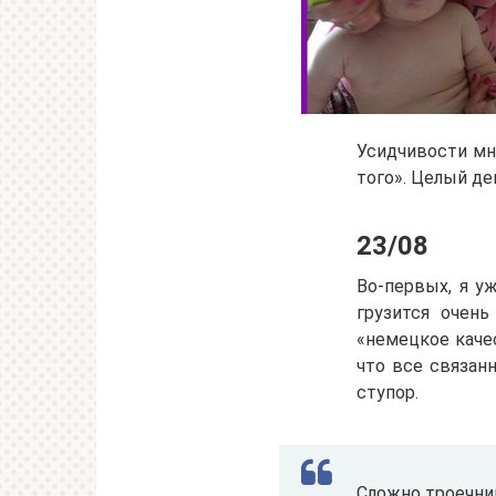
Усидчивости мне
того». Целый де
23/08
Во-первых, я у
грузится очень
«немецкое каче
что все связан
ступор.
Сложно троечни