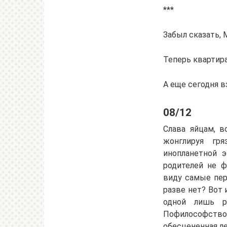
***
Забыл сказать, 
Теперь квартира
А еще сегодня в
08/12
Слава яйцам, в
жонглируя гр
инопланетной 
родителей не 
виду самые пер
разве нет? Вот 
одной лишь р
Пофилософствов
обесцененная л