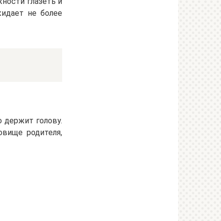
ности глазеть и
жидает не более
 держит голову.
овище родителя,