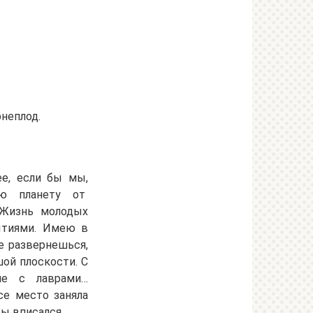
рнеплод.
ее, если бы мы,
ую планету от
 Жизнь молодых
ытиями. Имею в
е развернешься,
шой плоскости. С
ие с лаврами…
се место заняла
ы вписался.