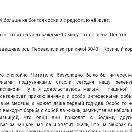
М. больше не боится соски и с радостью её жует.
 не стоит на ушах каждые 10 минут от её плача. Лепота.
звешивались. Перевалили за три кило! 3040 г. Крупный ко
сё спокойно. Читателю, безусловно, было бы интересн
язными подгузниками, спасли сегодня нашу зелен
экспансии. Ну а я довольствуюсь малым – тишиной.
фонтанирует приключениями и особо интересными соб
вые месяцы, а может даже первый год-два. Особо то н
и выходит борьба с собой да жизнь, замкнутая на неболь
азницей, что одни дни приходят с бедами, друг
ал за чашкой чая, да и хватит. Жаль, что на заборах в
ексика, я со своими свежими мыслями очень гармонично б