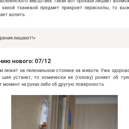
 вселенского масштаба. Такая вот проказа лишает возмож
и какой тканевой предмет прикроет перископы, то вы
ает вопить:
зрения лишают!»
нию нового: 07/12
м лежит на пеленальном столике на животе. Уже здорово
 шея устанет, то комически её (голову) роняет об тул
 момент на руках либо об другую поверхность.