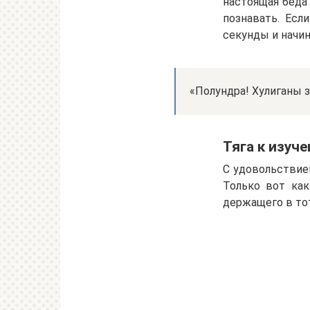
настоящая беда
познавать. Есл
секунды и начин
«Полундра! Хулиганы 
Тяга к изуче
С удовольствие
Только вот как
держащего в тот