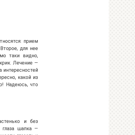
носятся: прием
Второе, для нее
мо таки видно,
крик. Лечение —
а интересностей
ресно, какой из
р! Надеюсь, что
астенько и без
 глаза шапка —