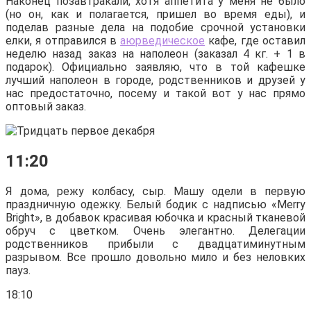
Наконец позавтракали, хотя аппетита у меня не было
(но он, как и полагается, пришел во время еды), и
поделав разные дела на подобие срочной установки
елки, я отправился в
аюрведическое
кафе, где оставил
неделю назад заказ на наполеон (заказал 4 кг. + 1 в
подарок). Официально заявляю, что в той кафешке
лучший наполеон в городе, родственников и друзей у
нас предостаточно, посему и такой вот у нас прямо
оптовый заказ.
11:20
Я дома, режу колбасу, сыр. Машу одели в первую
праздничную одежку. Белый бодик с надписью «Merry
Bright», в добавок красивая юбочка и красный тканевой
обруч с цветком. Очень элегантно. Делегации
родственников прибыли с двадцатиминутным
разрывом. Все прошло довольно мило и без неловких
пауз.
18:10