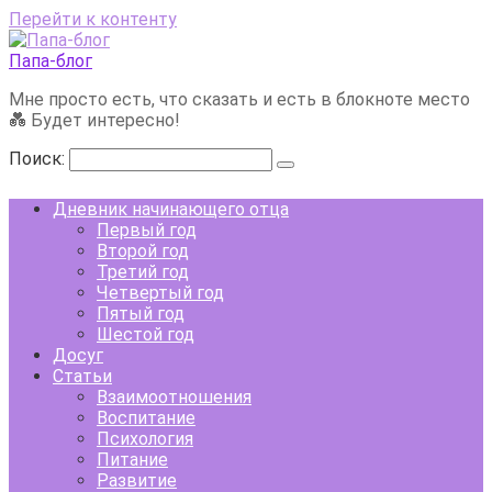
Перейти к контенту
Папа-блог
Мне просто есть, что сказать и есть в блокноте место
💑 Будет интересно!
Поиск:
Дневник начинающего отца
Первый год
Второй год
Третий год
Четвертый год
Пятый год
Шестой год
Досуг
Статьи
Взаимоотношения
Воспитание
Психология
Питание
Развитие