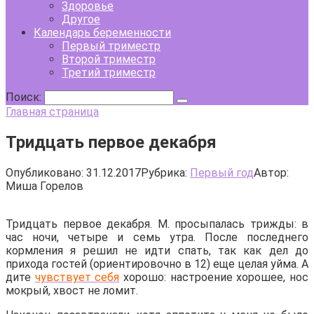
Здоровье
Другое
Календарь беременности
Первый триместр
Второй триместр
Третий триместр
Поиск:
Главная страница
Тридцать первое декабря
Опубликовано:
31.12.2017
Рубрика:
Первый год
Автор:
Миша Горелов
Тридцать первое декабря. М. просыпалась трижды: в
час ночи, четыре и семь утра. После последнего
кормления я решил не идти спать, так как дел до
прихода гостей (ориентировочно в 12) еще целая уйма. А
дите
чувствует себя
хорошо: настроение хорошее, нос
мокрый, хвост не ломит.