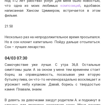
под «12 лет рабства» уснул. Для меня было новостью,
что одна из моих любимых
композиций
, вдобавок
написанная Хансом Циммером, встречается в этом
фильме.
21:50
Несколько раз на непродолжительное время просыпался.
Но в сон клонит капитально. Пойду дальше отсыпаться.
Сон – лучшее лекарство.
04/03 07:30
Самочувствие уже лучше. С утра 36,8. Остальные
симптомы ушли. А за окном у меня тем временем стоит
борец за справедливость, посасывая уже вторую
бутылку пива, он что-то нечленораздельно восклицает и
угрожает небу кулаком. Давай, борись с твердостью
камня. Плавали, знаем.
В девять за девочками заедут родители А. и подкинут в