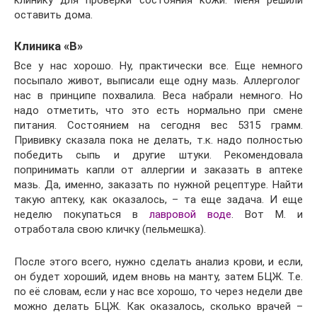
клинику для проверки состояния кожи. Меня решили
оставить дома.
Клиника «В»
Все у нас хорошо. Ну, практически все. Еще немного
посыпало живот, выписали еще одну мазь. Аллерголог
нас в принципе похвалила. Веса набрали немного. Но
надо отметить, что это есть нормально при смене
питания. Состоянием на сегодня вес 5315 грамм.
Прививку сказала пока не делать, т.к. надо полностью
победить сыпь и другие штуки. Рекомендовала
попринимать капли от аллергии и заказать в аптеке
мазь. Да, именно, заказать по нужной рецептуре. Найти
такую аптеку, как оказалось, – та еще задача. И еще
неделю покупаться в
лавровой воде
. Вот М. и
отработала свою кличку (пельмешка).
После этого всего, нужно сделать анализ крови, и если,
он будет хороший, идем вновь на манту, затем БЦЖ. Т.е.
по её словам, если у нас все хорошо, то через недели две
можно делать БЦЖ. Как оказалось, сколько врачей –