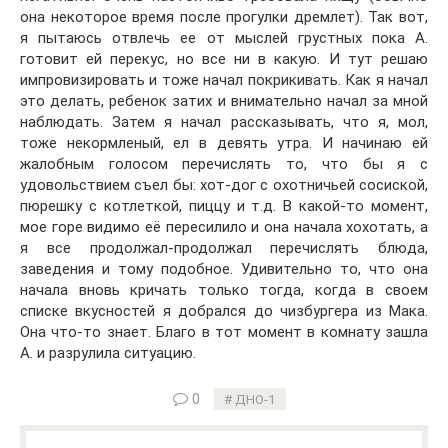
она некоторое время после прогулки дремлет). Так вот,
я пытаюсь отвлечь ее от мыслей грустных пока А.
готовит ей перекус, но все ни в какую. И тут решаю
импровизировать и тоже начал покрикивать. Как я начал
это делать, ребенок затих и внимательно начал за мной
наблюдать. Затем я начал рассказывать, что я, мол,
тоже некормленый, ел в девять утра. И начинаю ей
жалобным голосом перечислять то, что бы я с
удовольствием съел бы: хот-дог с охотничьей сосиской,
пюрешку с котлеткой, пиццу и т.д. В какой-то момент,
мое горе видимо её пересилило и она начала хохотать, а
я все продолжал-продолжал перечислять блюда,
заведения и тому подобное. Удивительно то, что она
начала вновь кричать только тогда, когда в своем
списке вкусностей я добрался до чизбургера из Мака.
Она что-то знает. Благо в тот момент в комнату зашла
А. и разрулила ситуацию.
0
ДНО-1