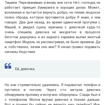
Тишина. Перезваниваю и вновь вне сети. Нет, господа, не
работает принцип бумеранга в хороших делах. Может,
вселенная и пытается вернуть добро, но племя людское
полно сброда, которое противится добру. Я знаю, о чем
говорю. Два дня назад, во время одиночной прогулки с
Машей, я увидел сцену: мужчина с девочкой куда-то
очень спешили, девочка не аккуратно в процессе
беготни дернулась и из заднего кармана выпал желтый
смартфон. Модель не рассматривал, не было времени. Да
и, собственно, зачем оно мне? Я начал громко подавать
сигналы бедствия:
Ей, девочка.
Но они стремительно удалялись. Я подхватил телефон и
пустился в погоню. Через сто метров девочка
обнаружила пропажу и испугано обернулась. Сзади был я
с телефоном. Молча вручил девочке и поехал дальше.
Вот и почему бы сейчас не вернуть наш телефон? Ишь