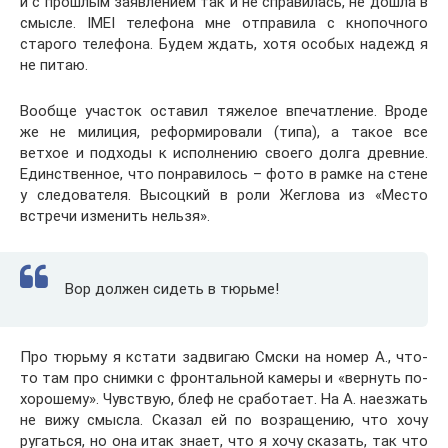
и с прошлым заявлением так и не справилась, не дошла в
смысле. IMEI телефона мне отправила с кнопочного
старого телефона. Будем ждать, хотя особых надежд я
не питаю.
Вообще участок оставил тяжелое впечатление. Вроде
же не милиция, реформировали (типа), а такое все
ветхое и подходы к исполнению своего долга древние.
Единственное, что понравилось – фото в рамке на стене
у следователя. Высоцкий в роли Жеглова из «Место
встречи изменить нельзя».
Вор должен сидеть в тюрьме!
Про тюрьму я кстати задвигаю Смски на номер А., что-
то там про снимки с фронтальной камеры и «вернуть по-
хорошему». Чувствую, блеф не сработает. На А. наезжать
не вижу смысла. Сказал ей по возращению, что хочу
ругаться, но она итак знает, что я хочу сказать, так что