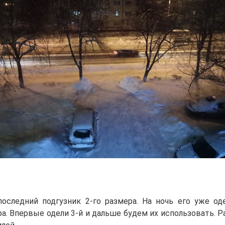
последний подгузник 2-го размера. На ночь его уже од
а. Впервые одели 3-й и дальше будем их использовать. Р