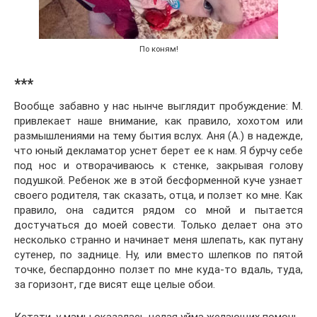
По коням!
***
Вообще забавно у нас нынче выглядит пробуждение: М.
привлекает наше внимание, как правило, хохотом или
размышлениями на тему бытия вслух. Аня (А.) в надежде,
что юный декламатор уснет берет ее к нам. Я бурчу себе
под нос и отворачиваюсь к стенке, закрывая голову
подушкой. Ребенок же в этой бесформенной куче узнает
своего родителя, так сказать, отца, и ползет ко мне. Как
правило, она садится рядом со мной и пытается
достучаться до моей совести. Только делает она это
несколько странно и начинает меня шлепать, как путану
сутенер, по заднице. Ну, или вместо шлепков по пятой
точке, беспардонно ползет по мне куда-то вдаль, туда,
за горизонт, где висят еще целые обои.
Кстати, у мамы оказалась целая уйма желающих помочь