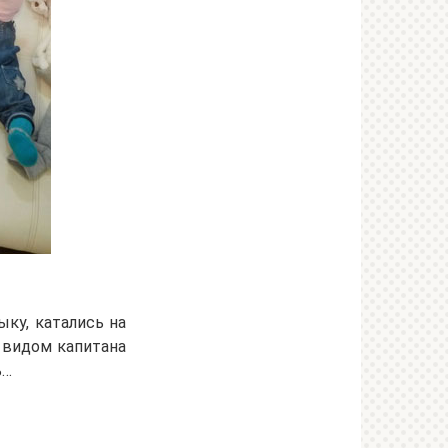
ыку, катались на
с видом капитана
ь…