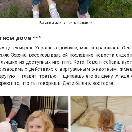
Встань и иди…жарить шашлыки
тном доме ***
ях до сумерек. Хорошо отдохнули, мне понравилось. Осн
зяла Зоряна, рассказывала ей последние новости андерг
лучшие из доступных игр типа Кота Тома и собаки, пуст
роизводимых действиях с виртуальным животным: жмеш
другую – гладят, третью – щипаешь его за щеку. А еще
ряют то, что ты говоришь. Дети были в восторге.