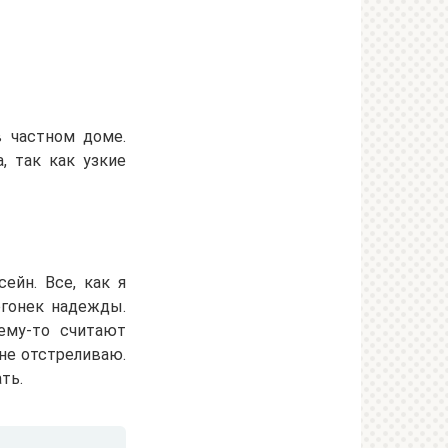
в частном доме.
, так как узкие
ейн. Все, как я
огонек надежды.
чему-то считают
 не отстреливаю.
ть.