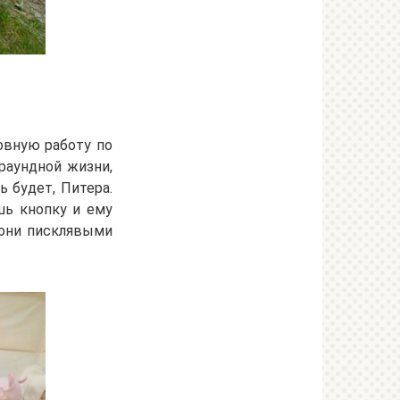
овную работу по
раундной жизни,
ь будет, Питера.
ь кнопку и ему
 они писклявыми