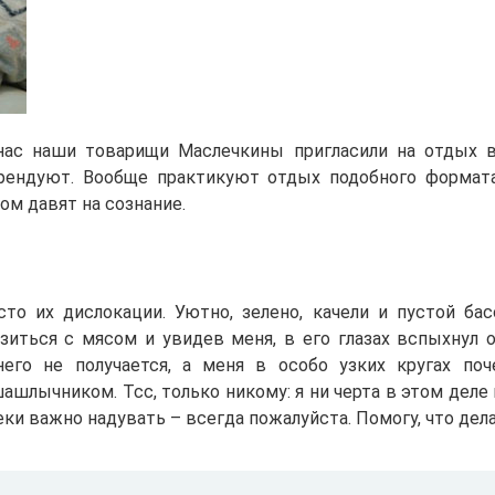
нас наши товарищи Маслечкины пригласили на отдых 
рендуют. Вообще практикуют отдых подобного формата
м давят на сознание.
то их дислокации. Уютно, зелено, качели и пустой басс
зиться с мясом и увидев меня, в его глазах вспыхнул 
его не получается, а меня в особо узких кругах по
шлычником. Тсс, только никому: я ни черта в этом деле
щеки важно надувать – всегда пожалуйста. Помогу, что дела