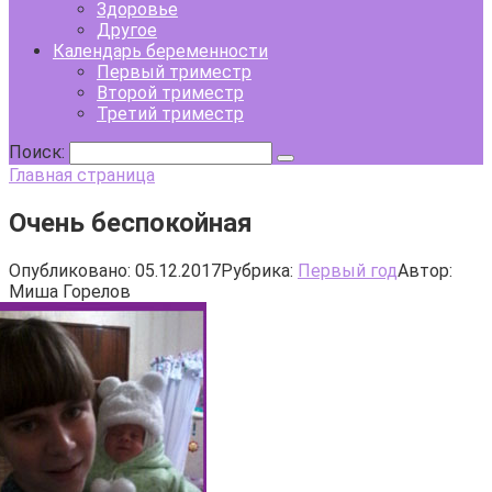
Здоровье
Другое
Календарь беременности
Первый триместр
Второй триместр
Третий триместр
Поиск:
Главная страница
Очень беспокойная
Опубликовано:
05.12.2017
Рубрика:
Первый год
Автор:
Миша Горелов