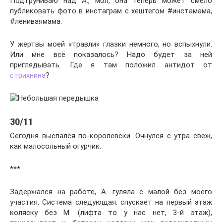
Подтруниваю над А., мол, она теперь может смело
публиковать фото в инстаграм с хештегом #инстамама,
#лениваямама.
У жертвы моей «травли» глазки немного, но вспыхнули.
Или мне всё показалось? Надо будет за ней
приглядывать. Где я там положил антидот от
стрихнина
?
30/11
Сегодня выспался по-королевски. Очнулся с утра свеж,
как малосольный огурчик.
***
Задержался на работе, А. гуляла с малой без моего
участия. Система следующая: спускает на первый этаж
коляску без М. (лифта то у нас нет, 3-й этаж),