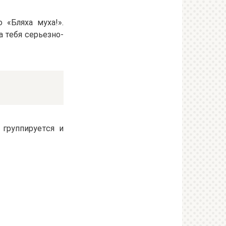
 «Бляха муха!».
а тебя серьезно-
 группируется и