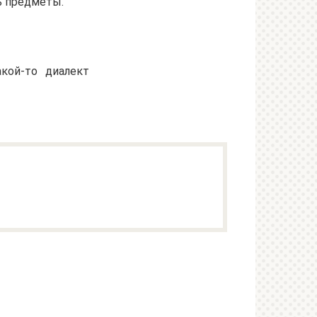
ь предметы.
кой-то диалект