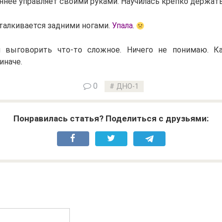
еннее управляет своими руками. Научилась крепко держат
талкивается задними ногами.
Упала
.
я выговорить что-то сложное. Ничего не понимаю. Ка
иначе.
0
ДНО-1
Понравилась статья? Поделиться с друзьями: