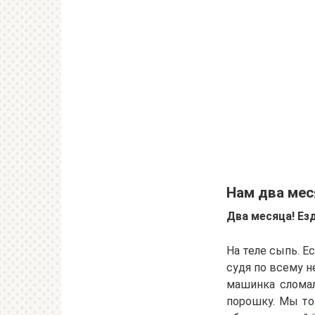
Нам два мес
Два месяца! Езд
На теле сыпь. Е
судя по всему н
машинка сломал
порошку. Мы то