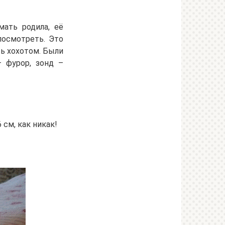
ать родила, её
посмотреть. Это
сь хохотом. Были
– фурор, зонд –
 см, как никак!