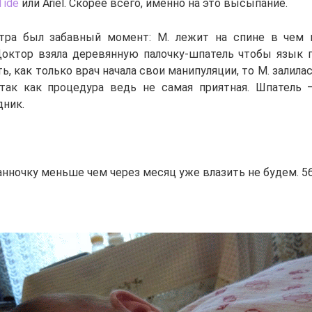
Tide
или Ariel. Скорее всего, именно на это высыпание.
тра был забавный момент: М. лежит на спине в чем м
октор взяла деревянную палочку-шпатель чтобы язык 
ь, как только врач начала свои манипуляции, то М. залила
так как процедура ведь не самая приятная. Шпатель 
дник.
анночку меньше чем через месяц уже влазить не будем. 56