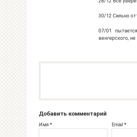
28/12 Все увер
30/12 Сильно от
07/01 пытаетс
венгерского, не 
Добавить комментарий
Имя
*
Email
*