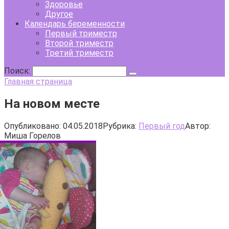
Здоровье
Другое
Календарь беременности
Первый триместр
Второй триместр
Третий триместр
Поиск:
Главная страница
На новом месте
Опубликовано:
04.05.2018
Рубрика:
Первый год
Автор:
Миша Горелов