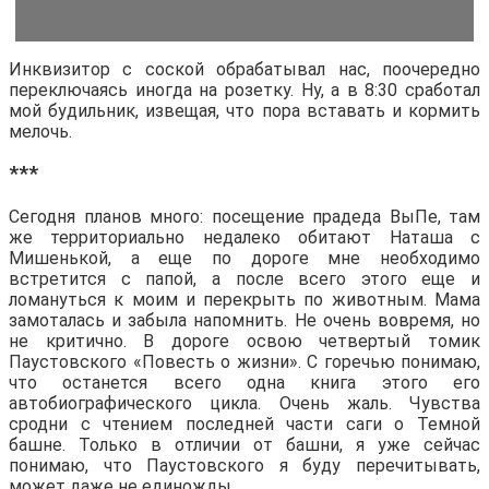
Инквизитор с соской обрабатывал нас, поочередно
переключаясь иногда на розетку. Ну, а в 8:30 сработал
мой будильник, извещая, что пора вставать и кормить
мелочь.
***
Сегодня планов много: посещение прадеда ВыПе, там
же территориально недалеко обитают Наташа с
Мишенькой, а еще по дороге мне необходимо
встретится с папой, а после всего этого еще и
ломануться к моим и перекрыть по животным. Мама
замоталась и забыла напомнить. Не очень вовремя, но
не критично. В дороге освою четвертый томик
Паустовского «Повесть о жизни». С горечью понимаю,
что останется всего одна книга этого его
автобиографического цикла. Очень жаль. Чувства
сродни с чтением последней части саги о Темной
башне. Только в отличии от башни, я уже сейчас
понимаю, что Паустовского я буду перечитывать,
может даже не единожды.