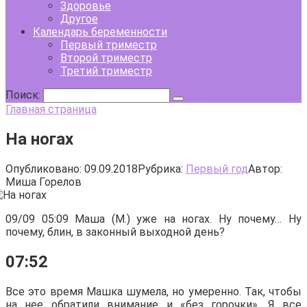
Здоровье
Другое
Календарь беременности
Первый триместр
Второй триместр
Третий триместр
Поиск:
Главная страница
На ногах
Опубликовано:
09.09.2018
Рубрика:
Первый год
Автор:
Миша Горелов
09/09 05:09 Маша (М.) уже на ногах. Ну почему… Ну
почему, блин, в законный выходной день?
07:52
Все это время Машка шумела, но умеренно. Так, чтобы
на нее обратили внимание и «без горочки». Я все