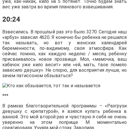
уже, как-никак, кило на 5 потянет. Точно будем знать
вес уже завтра во время планового взвешивания.
20:24
Взвесились. В прошлый раз это было 3270. Сегодня наш
«арбуз» завесил 4620. Я конечно бы ребенка не решился
так называть, но вот у женских календарей
беременности, по-видимому, своя атмосфера. Как
сейчас помню, как каждую неделю / месяц ребенку
присваивалось новое прозвище. Мол, «мамочка, ваш
кабачок уже кило весит» или «ей, мать, твое помело
завесило двушку». Не спорю, для восприятия лучше, но
зачем патиссоном обзываться?
***
В рамках благотворительной программы – «Разгрузи
девушку с крепатурой», я взялся купать ребенка в
ванной. Это мой второй раз и чувствую я себя не очень
уверенно на этом поприще. М. моментально
среагировала. Учуяла мой страх. Завопила.