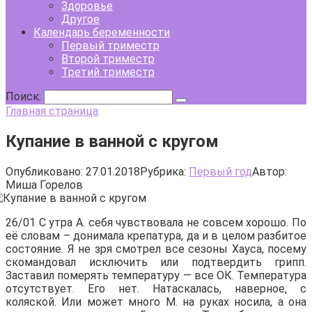
Здоровье
Другое
Календарь беременности
Первый триместр
Второй триместр
Третий триместр
Поиск:
Главная страница
Купание в ванной с кругом
Опубликовано:
27.01.2018
Рубрика:
Первый год
Автор:
Миша Горелов
26/01 С утра А. себя чувствовала не совсем хорошо. По
её словам – донимала крепатура, да и в целом разбитое
состояние. Я не зря смотрел все сезоны Хауса, посему
скомандовал исключить или подтвердить грипп.
Заставил померять температуру — все ОК. Температура
отсутствует. Его нет. Натаскалась, наверное, с
коляской. Или может много М. на руках носила, а она