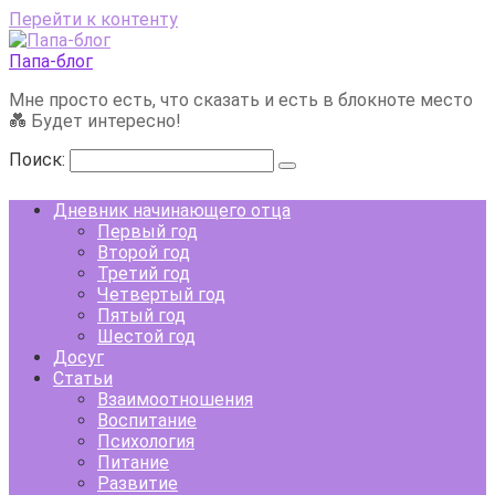
Перейти к контенту
Папа-блог
Мне просто есть, что сказать и есть в блокноте место
💑 Будет интересно!
Поиск:
Дневник начинающего отца
Первый год
Второй год
Третий год
Четвертый год
Пятый год
Шестой год
Досуг
Статьи
Взаимоотношения
Воспитание
Психология
Питание
Развитие