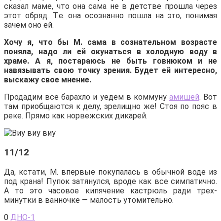
сказал маме, что она сама не в детстве прошла через
этот обряд. Т.е. она осознанно пошла на это, понимая
зачем оно ей.
Хочу я, что бы М. сама в сознательном возрасте
поняла, надо ли ей окунаться в холодную воду в
храме. А я, постараюсь не быть говнюком и не
навязывать свою точку зрения. Будет ей интересно,
выскажу свое мнение.
Продадим все барахло и уедем в коммуну
амишей
. Вот
там приобщаются к делу, зрелищно же! Стоя по пояс в
реке. Прямо как норвежских дикарей.
11/12
Да, кстати, М. впервые покупалась в обычной воде из
под крана! Пупок затянулся, вроде как все симпатично.
А то это часовое кипячение кастрюль ради трех-
минутки в ванночке — малость утомительно.
0
ДНО-1