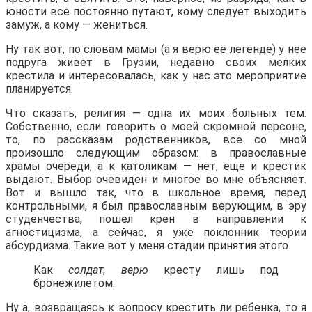
юности все постоянно путают, кому следует выходить
замуж, а кому — жениться.
Ну так вот, по словам мамы (а я верю её легенде) у нее
подруга живет в Грузии, недавно своих мелких
крестила и интересовалась, как у нас это мероприятие
планируется.
Что сказать, религия — одна их моих больных тем.
Собственно, если говорить о моей скромной персоне,
то, по рассказам родственников, все со мной
произошло следующим образом: в православные
храмы очереди, а к католикам — нет, еще и крестик
выдают. Выбор очевиден и многое во мне объясняет.
Вот и вышло так, что в школьное время, перед
контрольными, я был православным верующим, в эру
студенчества, пошел крен в направлении к
агностицизма, а сейчас, я уже поклонник теории
абсурдизма. Такие вот у меня стадии принятия этого.
Как
солдат
,
верю
кресту лишь под
бронежилетом.
Ну а, возвращаясь к вопросу крестить ли ребенка, то я