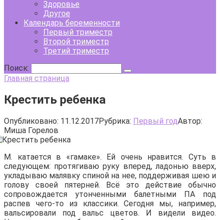
Здоровье
Другое
Календарь беременности
Первый триместр
Второй триместр
Третий триместр
Поиск:
Главная страница
Крестить ребенка
Опубликовано:
11.12.2017
Рубрика:
Первый год
Автор:
Миша Горелов
М. катается в «гамаке». Ей очень нравится. Суть в
следующем: протягиваю руку вперед, ладонью вверх,
укладываю малявку спиной на нее, поддерживая шею и
голову своей пятерней. Всё это действие обычно
сопровождается утонченными балетными ПА под
распев чего-то из классики. Сегодня мы, например,
вальсировали под вальс цветов. И видели видео.