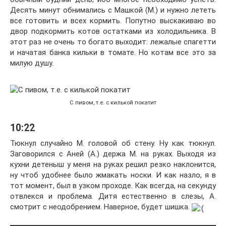
Десять минут обнимались с Машкой (М.) и нужно лететь
все готовить и всех кормить. Попутно выскакиваю во
двор подкормить котов остатками из холодильника. В
этот раз не очень то богато выходит: лежалые спагетти
и начатая банка кильки в томате. Но котам все это за
милую душу.
С пивом, т.е. с килькой покатит
10:22
Тюкнул случайно М. головой об стену. Ну как тюкнул.
Заговорился с Аней (А.) держа М. на руках. Выходя из
кухни детеныш у меня на руках решил резко наклонится,
ну чтоб удобнее было жмакать носки. И как назло, я в
тот момент, был в узком проходе. Как всегда, на секунду
отвлекся и проблема. Дитя естественно в слезы, А.
смотрит с неодобрением. Наверное, будет шишка.