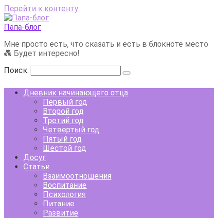
Перейти к контенту
Папа-блог
Мне просто есть, что сказать и есть в блокноте место
💑 Будет интересно!
Поиск:
Дневник начинающего отца
Первый год
Второй год
Третий год
Четвертый год
Пятый год
Шестой год
Досуг
Статьи
Взаимоотношения
Воспитание
Психология
Питание
Развитие