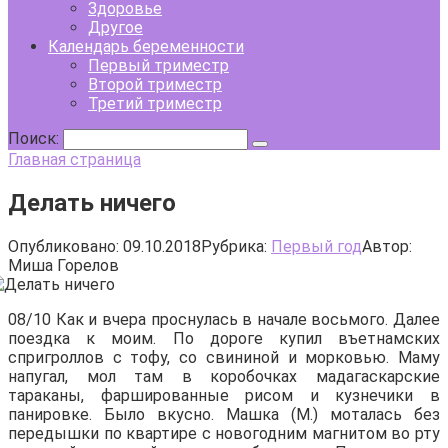
Здоровье
Другое
Календарь беременности
Первый триместр
Второй триместр
Третий триместр
Поиск:
Главная страница
Делать ничего
Опубликовано:
09.10.2018
Рубрика:
Первый год
Автор:
Миша Горелов
08/10 Как и вчера проснулась в начале восьмого. Далее
поездка к моим. По дороге купил въетнамских
спригроллов с тофу, со свининой и морковью. Маму
напугал, мол там в коробочках мадагаскарские
тараканы, фаршированные рисом и кузнечики в
панировке. Было вкусно. Машка (М.) моталась без
передышки по квартире с новогодним магнитом во рту